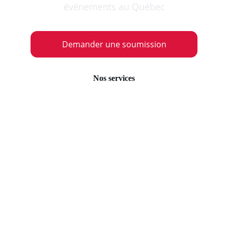
événements au Québec
Demander une soumission
Nos services
Depuis 1994
Partout au Québec
Experts en audiovisuel 
événementiel partout au 
Québec