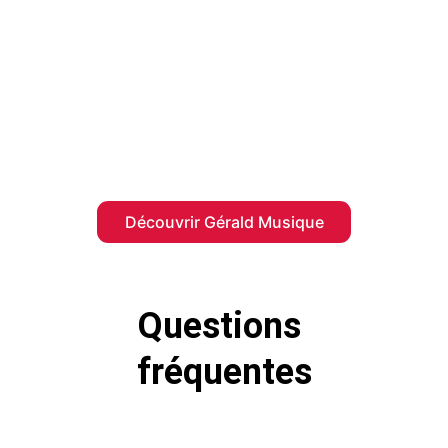
DGM Sonorisation est étroitement lié à 
Gérald Musique
, un magasin bien établi à 
Victoriaville spécialisé dans les 
instruments et équipements musicaux.
Découvrir Gérald Musique
Questions 
fréquentes